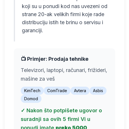
koji su u ponudi kod nas uvezeni od
strane 20-ak velikih firmi koje rade
distribuciju istih te brinu o servisu i
garanciji.
📺 Primjer: Prodaja tehnike
Televizori, laptopi, računari, frižideri,
mašine za veš
KimTech
ComTrade
Avtera
Asbis
Domod
✓ Nakon što potpišete ugovor o
suradnji sa ovih 5 firmi Vi u
ponudi imate
preko 5000