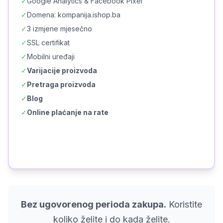
✓
Google Analytics & Facebook Pixel
✓
Domena: kompanija.ishop.ba
✓
3 izmjene mjesečno
✓
SSL certifikat
✓
Mobilni uređaji
✓
Varijacije proizvoda
✓
Pretraga proizvoda
✓
Blog
✓
Online plaćanje na rate
Naruči Premium iShop
Bez ugovorenog perioda zakupa.
Koristite
koliko želite i do kada želite.