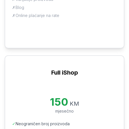
✗
Blog
✗
Online plaćanje na rate
Naruči Light iShop
NAJPOPULARNIJI
Full iShop
Sve što je potrebno za rast online prodaje
150
KM
mjesečno
✓
Neograničen broj proizvoda