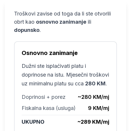
Troškovi zavise od toga da li ste otvorili
obrt kao
osnovno zanimanje
ili
dopunsko
.
Osnovno zanimanje
Dužni ste isplaćivati platu i
doprinose na istu. Mjesečni troškovi
uz minimalnu platu su cca
280 KM
.
Doprinosi + porez
~280 KM/mj
Fiskalna kasa (usluga)
9 KM/mj
UKUPNO
~289 KM/mj