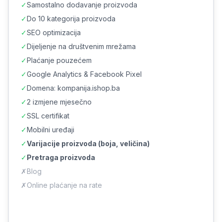
✓
Samostalno dodavanje proizvoda
✓
Do 10 kategorija proizvoda
✓
SEO optimizacija
✓
Dijeljenje na društvenim mrežama
✓
Plaćanje pouzećem
✓
Google Analytics & Facebook Pixel
✓
Domena: kompanija.ishop.ba
✓
2 izmjene mjesečno
✓
SSL certifikat
✓
Mobilni uređaji
✓
Varijacije proizvoda (boja, veličina)
✓
Pretraga proizvoda
✗
Blog
✗
Online plaćanje na rate
Naruči Full iShop