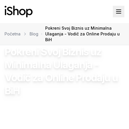
Pokreni Svoj Biznis uz Minimalna
Početna
Blog
Ulaganja - Vodič za Online Prodaju u
BiH
Pokreni Svoj Biznis uz
Minimalna Ulaganja -
Vodič za Online Prodaju u
BiH
Damir Bahto
•
04.02.2026
•
18
min čitanja