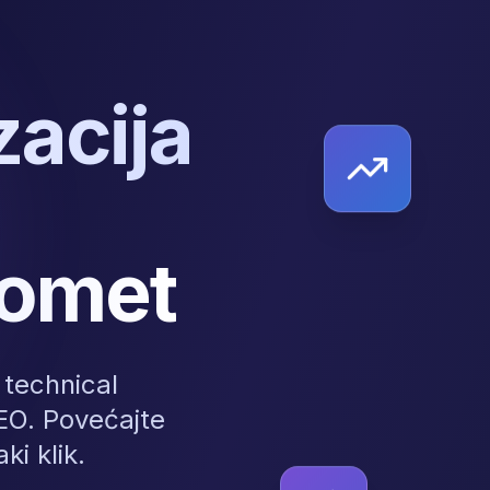
zacija
romet
technical
SEO. Povećajte
ki klik.