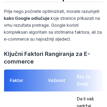
Prije nego počnete optimizirati, morate razumjeti
kako Google odlučuje
koje stranice prikazati na
vrhu rezultata pretrage. Google koristi
kompleksan algoritam sa stotinama faktora, ali za
e-commerce su najvažniji sljedeći.
Ključni Faktori Rangiranja za E-
commerce
Šta To
Faktor
Važnost
Znači
Da li vaš
sadržaj