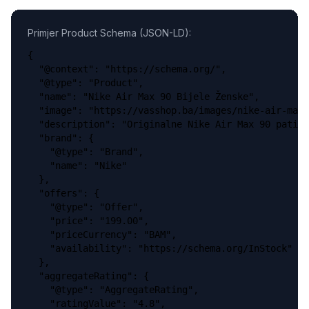
Primjer Product Schema (JSON-LD):
{

  "@context": "https://schema.org/",

  "@type": "Product",

  "name": "Nike Air Max 90 Bijele Ženske",

  "image": "https://vasshop.ba/images/nike-air-max-
  "description": "Originalne Nike Air Max 90 patike
  "brand": {

    "@type": "Brand",

    "name": "Nike"

  },

  "offers": {

    "@type": "Offer",

    "price": "199.00",

    "priceCurrency": "BAM",

    "availability": "https://schema.org/InStock"

  },

  "aggregateRating": {

    "@type": "AggregateRating",

    "ratingValue": "4.8",
