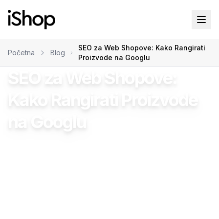
SEO za Web Shopove: Kako Rangirati
Početna
Blog
Proizvode na Googlu
SEO za Web Shopove:
Kako Rangirati Proizvode
na Googlu
Damir Bahto
•
16.01.2026
•
19
min čitanja