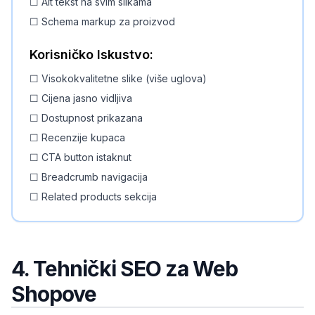
☐ Alt tekst na svim slikama
☐ Schema markup za proizvod
Korisničko Iskustvo:
☐ Visokokvalitetne slike (više uglova)
☐ Cijena jasno vidljiva
☐ Dostupnost prikazana
☐ Recenzije kupaca
☐ CTA button istaknut
☐ Breadcrumb navigacija
☐ Related products sekcija
4. Tehnički SEO za Web
Shopove