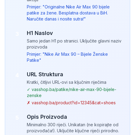
Primjer: "Originalne Nike Air Max 90 bijele
patike za žene. Besplatna dostava u BiH.
Naručite danas i nosite sutra!"
H1 Naslov
3
Samo jedan H1 po stranici. Uključite glavni naziv
proizvoda
Primjer: "Nike Air Max 90 – Bijele Ženske
Patike"
URL Struktura
4
Kratki, čitljivi URL-ovi sa ključnim riječima
✓ vasshop.ba/patike/nike-air-max-90-bijele-
zenske
✗ vasshop.ba/product?id=12345&cat=shoes
Opis Proizvoda
5
Minimalno 300 riječi. Unikatan (ne kopirajte od
proizvođača!). Uključite ključne riječi prirodno.