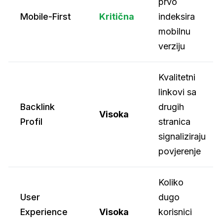
prvo
Mobile-First
Kritična
indeksira
mobilnu
verziju
Kvalitetni
linkovi sa
Backlink
drugih
Visoka
Profil
stranica
signaliziraju
povjerenje
Koliko
User
dugo
Experience
Visoka
korisnici