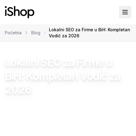
Lokalni SEO za Firme u BiH: Kompletan
Početna
Blog
Vodič za 2026
Biznis Savjeti
SEO Optimizacija
Lokalni SEO za Firme u
BiH: Kompletan Vodič za
2026
Damir Bahto
•
19.03.2026
•
22
min čitanja