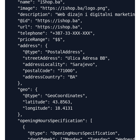
  "name": "iShop.ba",

  "image": "https://ishop.ba/logo.png",

  "description": "Web dizajn i digitalni marketing 
  "@id": "https://ishop.ba",

  "url": "https://ishop.ba",

  "telephone": "+387-33-XXX-XXX",

  "priceRange": "$$",

  "address": {

    "@type": "PostalAddress",

    "streetAddress": "Ulica Adresa BB",

    "addressLocality": "Sarajevo",

    "postalCode": "71000",

    "addressCountry": "BA"

  },

  "geo": {

    "@type": "GeoCoordinates",

    "latitude": 43.8563,

    "longitude": 18.4131

  },

  "openingHoursSpecification": [

    {

      "@type": "OpeningHoursSpecification",

      "dayOfWeek": ["Monday", "Tuesday", "Wednesday