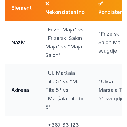
❌
✅
Element
Nekonzistentno
Konzistent
"Frizer Maja" vs
"Frizerski
"Frizerski Salon
Naziv
Salon Maja"
Maja" vs "Maja
svugdje
Salon"
"Ul. Maršala
Tita 5" vs "M.
"Ulica
Adresa
Tita 5" vs
Maršala Tit
"Maršala Tita br.
5" svugdje
5"
"+387 33 123