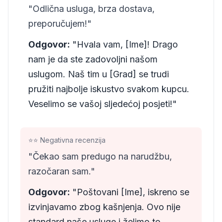
"Odlična usluga, brza dostava,
preporučujem!"
Odgovor:
"Hvala vam, [Ime]! Drago
nam je da ste zadovoljni našom
uslugom. Naš tim u [Grad] se trudi
pružiti najbolje iskustvo svakom kupcu.
Veselimo se vašoj sljedećoj posjeti!"
⭐⭐ Negativna recenzija
"Čekao sam predugo na narudžbu,
razočaran sam."
Odgovor:
"Poštovani [Ime], iskreno se
izvinjavamo zbog kašnjenja. Ovo nije
standard naše usluge i želimo to