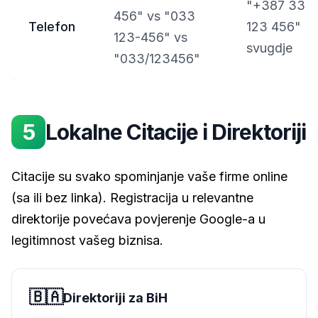
"+387 33
456" vs "033
Telefon
123 456"
123-456" vs
svugdje
"033/123456"
5
Lokalne Citacije i Direktoriji
Citacije su svako spominjanje vaše firme online
(sa ili bez linka). Registracija u relevantne
direktorije povećava povjerenje Google-a u
legitimnost vašeg biznisa.
🇧🇦
Direktoriji za BiH