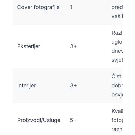
Cover fotografija
1
predstavl
vaš bizni
Različiti
uglovi,
Eksterijer
3+
dnevno
svjetlo
Čist prost
Interijer
3+
dobro
osvjetljen
Kvalitetn
Proizvodi/Usluge
5+
fotografij
raznoliko