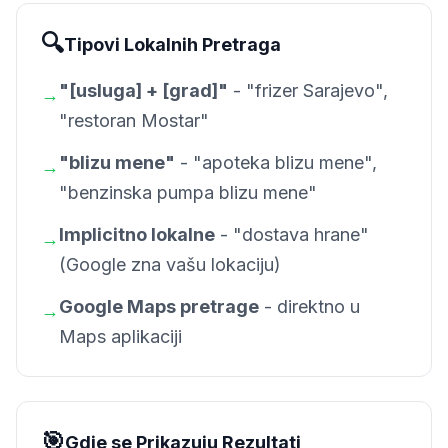
🔍
Tipovi Lokalnih Pretraga
"[usluga] + [grad]"
- "frizer Sarajevo",
→
"restoran Mostar"
"blizu mene"
- "apoteka blizu mene",
→
"benzinska pumpa blizu mene"
Implicitno lokalne
- "dostava hrane"
→
(Google zna vašu lokaciju)
Google Maps pretrage
- direktno u
→
Maps aplikaciji
🎯
Gdje se Prikazuju Rezultati