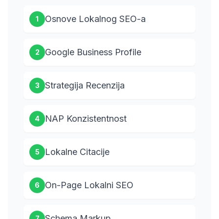
Osnove Lokalnog SEO-a
1
Google Business Profile
2
Strategija Recenzija
3
NAP Konzistentnost
4
Lokalne Citacije
5
On-Page Lokalni SEO
6
Schema Markup
7