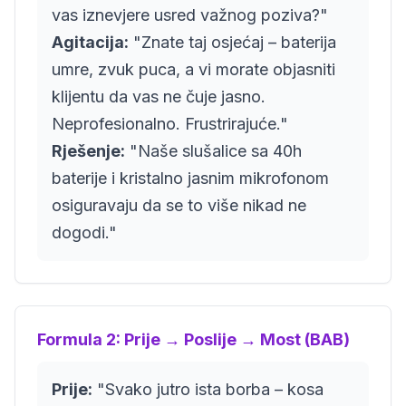
vas iznevjere usred važnog poziva?"
Agitacija:
"Znate taj osjećaj – baterija
umre, zvuk puca, a vi morate objasniti
klijentu da vas ne čuje jasno.
Neprofesionalno. Frustrirajuće."
Rješenje:
"Naše slušalice sa 40h
baterije i kristalno jasnim mikrofonom
osiguravaju da se to više nikad ne
dogodi."
Formula 2: Prije → Poslije → Most (BAB)
Prije:
"Svako jutro ista borba – kosa