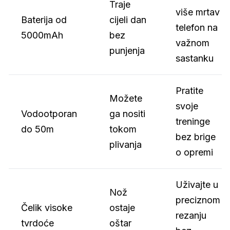
Traje
više mrtav
Baterija od
cijeli dan
telefon na
5000mAh
bez
važnom
punjenja
sastanku
Pratite
Možete
svoje
Vodootporan
ga nositi
treninge
do 50m
tokom
bez brige
plivanja
o opremi
Uživajte u
Nož
preciznom
Čelik visoke
ostaje
rezanju
tvrdoće
oštar