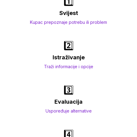
1️⃣
Svijest
Kupac prepoznaje potrebu ili problem
2️⃣
Istraživanje
Traži informacije i opcije
3️⃣
Evaluacija
Uspoređuje alternative
4️⃣