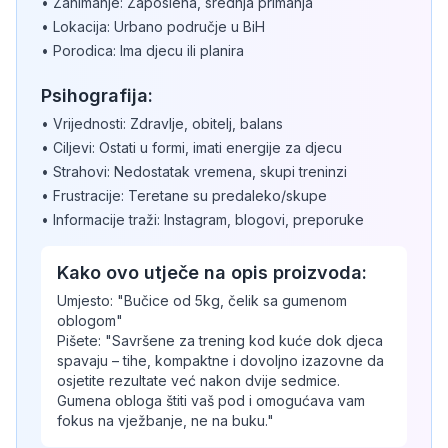
• Zanimanje: Zaposlena, srednja primanja
• Lokacija: Urbano područje u BiH
• Porodica: Ima djecu ili planira
Psihografija:
• Vrijednosti: Zdravlje, obitelj, balans
• Ciljevi: Ostati u formi, imati energije za djecu
• Strahovi: Nedostatak vremena, skupi treninzi
• Frustracije: Teretane su predaleko/skupe
• Informacije traži: Instagram, blogovi, preporuke
Kako ovo utječe na opis proizvoda:
Umjesto: "Bučice od 5kg, čelik sa gumenom
oblogom"
Pišete: "Savršene za trening kod kuće dok djeca
spavaju – tihe, kompaktne i dovoljno izazovne da
osjetite rezultate već nakon dvije sedmice.
Gumena obloga štiti vaš pod i omogućava vam
fokus na vježbanje, ne na buku."