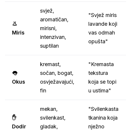
svjež,
"Svjež miris
aromatičan,
👃
lavande koji
mirisni,
Miris
vas odmah
intenzivan,
opušta"
suptilan
kremast,
"Kremasta
👅
sočan, bogat,
tekstura
Okus
osvježavajući,
koja se topi
fin
u ustima"
mekan,
"Svilenkasta
✋
svilenkast,
tkanina koja
Dodir
gladak,
nježno