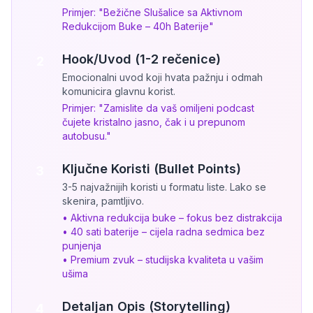
Primjer: "Bežične Slušalice sa Aktivnom
Redukcijom Buke – 40h Baterije"
Hook/Uvod (1-2 rečenice)
2
Emocionalni uvod koji hvata pažnju i odmah
komunicira glavnu korist.
Primjer: "Zamislite da vaš omiljeni podcast
čujete kristalno jasno, čak i u prepunom
autobusu."
Ključne Koristi (Bullet Points)
3
3-5 najvažnijih koristi u formatu liste. Lako se
skenira, pamtljivo.
• Aktivna redukcija buke – fokus bez distrakcija
• 40 sati baterije – cijela radna sedmica bez
punjenja
• Premium zvuk – studijska kvaliteta u vašim
ušima
Detaljan Opis (Storytelling)
4