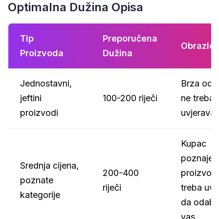
Optimalna Dužina Opisa
Tip
Preporučena
Obrazlož
Proizvoda
Dužina
Jednostavni,
Brza odlu
jeftini
100-200 riječi
ne treba
proizvodi
uvjeravan
Kupac
poznaje
Srednja cijena,
200-400
proizvod
poznate
riječi
treba uvje
kategorije
da odabe
vas