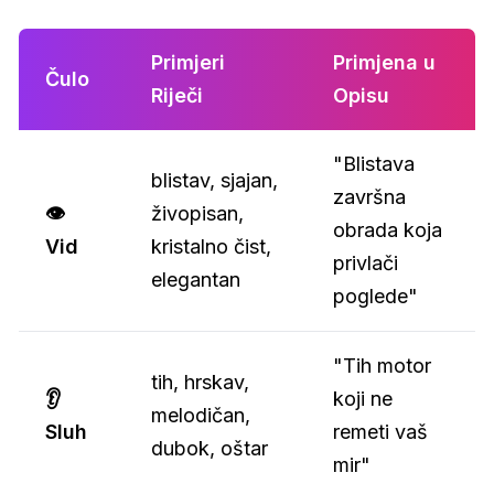
Primjeri
Primjena u
Čulo
Riječi
Opisu
"Blistava
blistav, sjajan,
završna
👁️
živopisan,
obrada koja
Vid
kristalno čist,
privlači
elegantan
poglede"
"Tih motor
tih, hrskav,
👂
koji ne
melodičan,
Sluh
remeti vaš
dubok, oštar
mir"