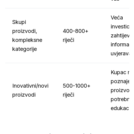
Veća
Skupi
investicij
proizvodi,
400-800+
zahtijeva
kompleksne
riječi
informacij
kategorije
uvjeravan
Kupac ne
poznaje
Inovativni/novi
500-1000+
proizvod
proizvodi
riječi
potrebna 
edukacij