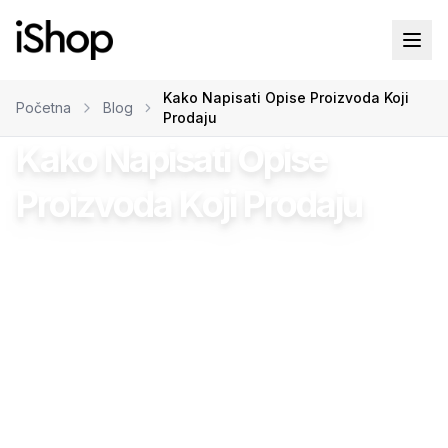
Kako Napisati Opise Proizvoda Koji
Početna
Blog
Prodaju
Kako Napisati Opise
Proizvoda Koji Prodaju
Damir Bahto
•
22.01.2026
•
29
min čitanja