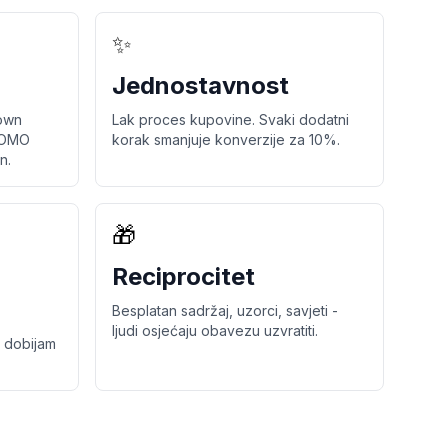
✨
Jednostavnost
own
Lak proces kupovine. Svaki dodatni
 FOMO
korak smanjuje konverzije za 10%.
n.
🎁
Reciprocitet
Besplatan sadržaj, uzorci, savjeti -
ljudi osjećaju obavezu uzvratiti.
a dobijam