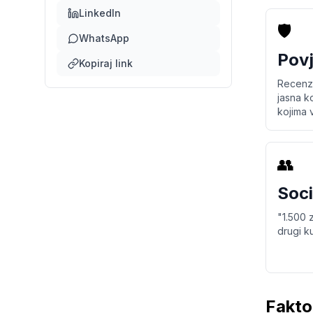
LinkedIn
🛡️
WhatsApp
Povj
Kopiraj link
Recenzi
jasna ko
kojima v
👥
Soci
"1.500 
drugi k
Fakto