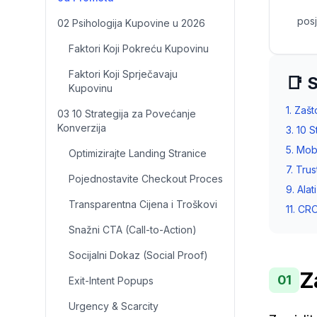
pos
02 Psihologija Kupovine u 2026
Faktori Koji Pokreću Kupovinu
Faktori Koji Sprječavaju
📑 
Kupovinu
1. Zaš
03 10 Strategija za Povećanje
Konverzija
3. 10 
5. Mob
Optimizirajte Landing Stranice
7. Tru
Pojednostavite Checkout Proces
9. Ala
Transparentna Cijena i Troškovi
11. CR
Snažni CTA (Call-to-Action)
Socijalni Dokaz (Social Proof)
Z
01
Exit-Intent Popups
Urgency & Scarcity