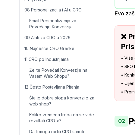
08 Personalizacija i AI u CRO
Evo zašt
Email Personalizacija za
Povećanje Konverzija
❌ P
09 Alati za CRO u 2026
Pri
10 Najčešće CRO Greške
• Više
11 CRO po Industrijama
• SEO t
Želite Povećati Konverzije na
• Konku
Vašem Web Shopu?
• Cijen
12 Često Postavljana Pitanja
• Prom
Šta je dobra stopa konverzije za
web shop?
Koliko vremena treba da se vide
P
02
rezultati CRO-a?
Da li mogu raditi CRO sam ili