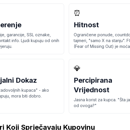
⏰
erenje
Hitnost
je, garancije, SSL oznake,
Ograničene ponude, countd
ntakt info. Ljudi kupuju od onih
tajmeri, "samo X na stanju".
jeruju.
(Fear of Missing Out) je moća
💎
jalni Dokaz
Percipirana
Vrijednost
zadovoljnih kupaca" - ako
upuju, mora biti dobro.
Jasna korist za kupca. "Šta j
od ovoga?"
ri Koji Sprječavaju Kupovinu