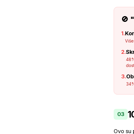
🚫 
1.
Ko
Više
2.
Skr
48%
dos
3.
Ob
34%
1
03
Ovo su p