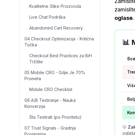
Zamislit
Kvalitetne Slike Proizvoda
zamisli
Live Chat Podrška
oglase
.
Abandoned Cart Recovery
04 Checkout Optimizacija - Kritična
📊 
Točka
Checkout Best Practices za BiH
Sce
Tržište
Tre
05 Mobile CRO - Gdje Je 70%
Prometa
Viš
Mobile CRO Checklist
Bol
06 A/B Testiranje - Nauka
Konverzija
Kom
Šta Testirati (po Prioritetu):
💡
Zak
07 Trust Signals - Gradnja
oglaša
Povjerenja