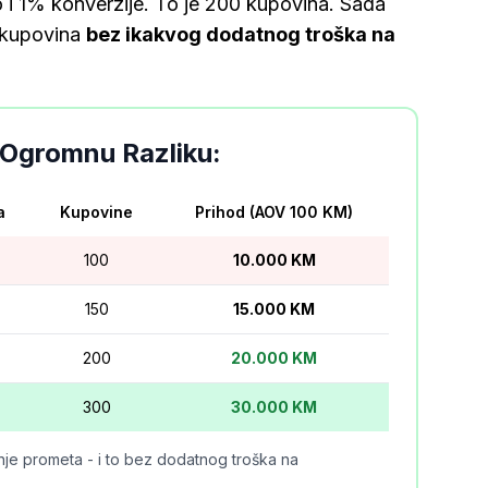
 i 1% konverzije. To je 200 kupovina. Sada
0 kupovina
bez ikakvog dodatnog troška na
 Ogromnu Razliku:
a
Kupovine
Prihod (AOV 100 KM)
100
10.000 KM
150
15.000 KM
200
20.000 KM
300
30.000 KM
e prometa - i to bez dodatnog troška na