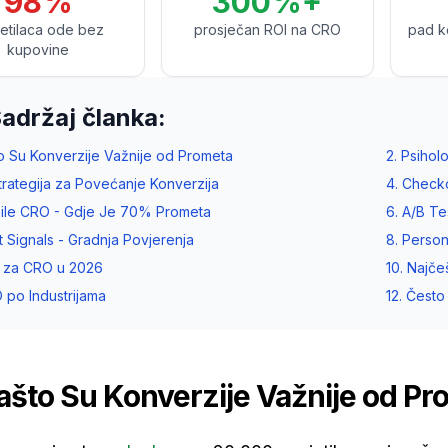
98%
300%+
jetilaca ode bez
prosječan ROI na CRO
pad k
kupovine
Sadržaj članka:
to Su Konverzije Važnije od Prometa
2. Psihol
Strategija za Povećanje Konverzija
4. Checko
ile CRO - Gdje Je 70% Prometa
6. A/B Te
st Signals - Gradnja Povjerenja
8. Person
ti za CRO u 2026
10. Najč
O po Industrijama
12. Često
ašto Su Konverzije Važnije od Pr