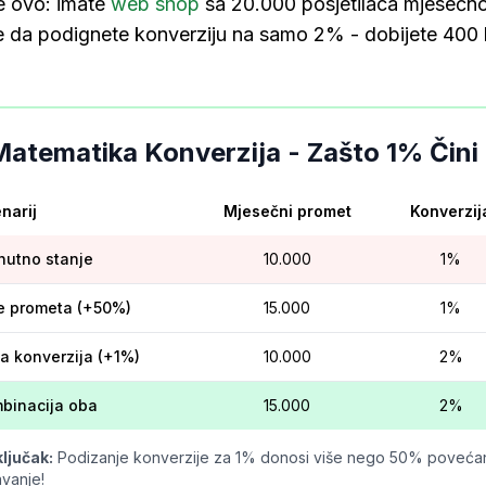
e ovo: imate
web shop
sa 20.000 posjetilaca mjesečno
te da podignete konverziju na samo 2% - dobijete 40
Matematika Konverzija - Zašto 1% Čini
narij
Mjesečni promet
Konverzij
nutno stanje
10.000
1%
e prometa (+50%)
15.000
1%
ja konverzija (+1%)
10.000
2%
binacija oba
15.000
2%
ljučak:
Podizanje konverzije za 1% donosi više nego 50% povećanj
vanje!