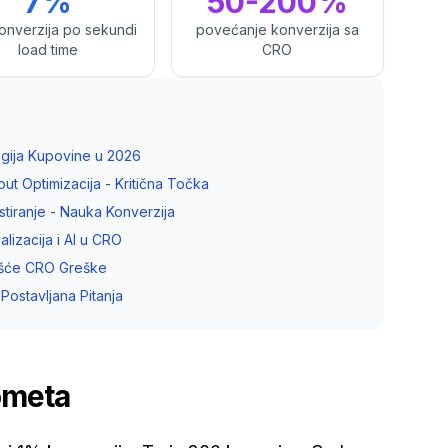
7%
50-200%
onverzija po sekundi
povećanje konverzija sa
load time
CRO
ogija Kupovine u 2026
ut Optimizacija - Kritična Točka
stiranje - Nauka Konverzija
alizacija i AI u CRO
ešće CRO Greške
 Postavljana Pitanja
ometa