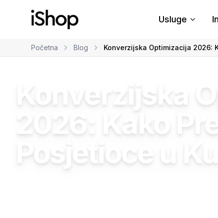
Usluge
I
Početna
Blog
Konverzijska Optimizacija 2026: K
Digitalni marketing
E-commerce
Konverzijska O
2026: Kako Pret
Posjetioce u K
Damir Bahto
•
10.03.2026
•
25
min čitanja