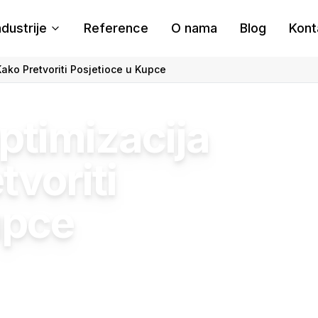
ndustrije
Reference
O nama
Blog
Kont
ako Pretvoriti Posjetioce u Kupce
ptimizacija
voriti
upce