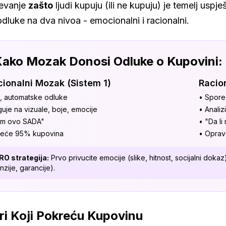
evanje
zašto
ljudi kupuju (ili ne kupuju) je temelj usp
dluke na dva nivoa - emocionalni i racionalni.
Kako Mozak Donosi Odluke o Kupovini:
ionalni Mozak (Sistem 1)
Racio
, automatske odluke
• Spore
uje na vizuale, boje, emocije
• Analiz
lim ovo SADA"
• "Da li
reće 95% kupovina
• Oprav
RO strategija:
Prvo privucite emocije (slike, hitnost, socijalni doka
nzije, garancije).
ri Koji Pokreću Kupovinu