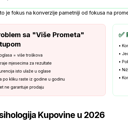
o je fokus na konverzije pametniji od fokusa na prome
roblem sa "Više Prometa"
✅ 
stupom
• Kor
• Jed
 oglasa = više troškova
• Po
raje mjesecima za rezultate
• Niž
rencija isto ulaže u oglase
• Ko
a po kliku raste iz godine u godinu
et ne garantuje prodaju
sihologija Kupovine u 2026