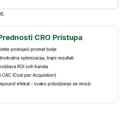
t:
Prednosti CRO Pristupa
istite postojeći promet bolje
nokratna optimizacija, trajni rezultati
boljšava ROI svih kanala
i CAC (Cost per Acquisition)
mpound efekat - svako poboljšanje se množi