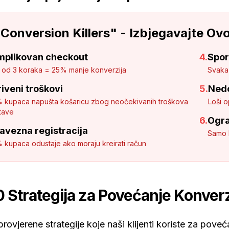
"Conversion Killers" - Izbjegavajte Ovo
mplikovan checkout
4.
Spor
 od 3 koraka = 25% manje konverzija
Svaka
iveni troškovi
5.
Nedo
 kupaca napušta košaricu zbog neočekivanih troškova
Loši o
tave
6.
Ogra
avezna registracija
Samo 
 kupaca odustaje ako moraju kreirati račun
0 Strategija za Povećanje Konverz
rovjerene strategije koje naši klijenti koriste za pove