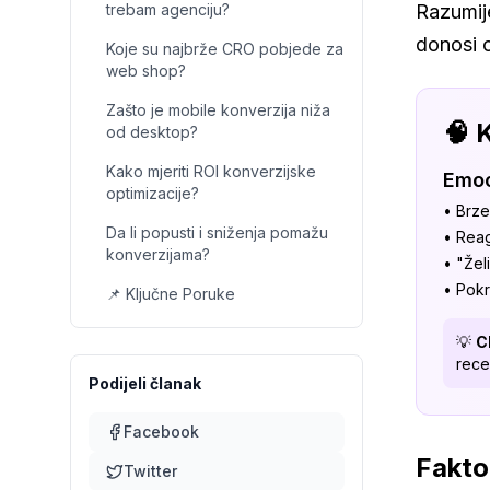
trebam agenciju?
Razumij
donosi o
Koje su najbrže CRO pobjede za
web shop?
Zašto je mobile konverzija niža
🧠 
od desktop?
Kako mjeriti ROI konverzijske
Emoc
optimizacije?
• Brze
Da li popusti i sniženja pomažu
• Reag
konverzijama?
• "Že
• Pok
📌 Ključne Poruke
💡
C
rece
Podijeli članak
Facebook
Fakto
Twitter