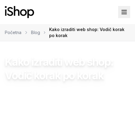
Kako izraditi web shop: Vodič korak
Početna
Blog
po korak
Izrada web shopova
Web development
Kako izraditi web shop:
Vodič korak po korak
Damir Bahto
•
05.11.2024
•
17
min čitanja