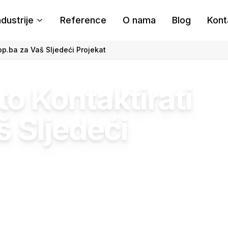
ndustrije
Reference
O nama
Blog
Kont
op.ba za Vaš Sljedeći Projekat
o Kontaktirati
š Sljedeći