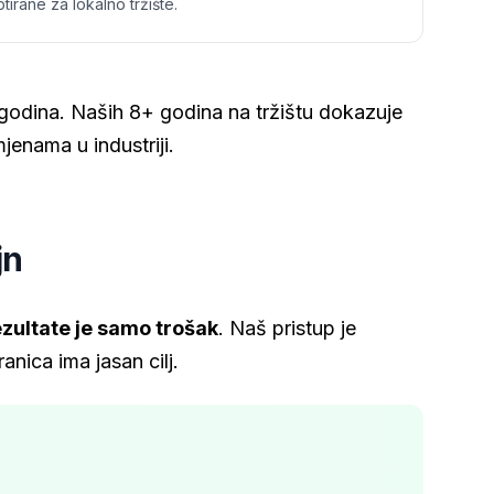
tirane za lokalno tržište.
 godina. Naših 8+ godina na tržištu dokazuje
enama u industriji.
jn
zultate je samo trošak
. Naš pristup je
nica ima jasan cilj.