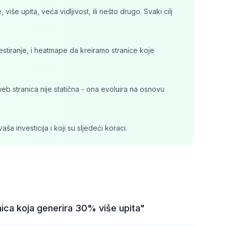
iše upita, veća vidljivost, ili nešto drugo. Svaki cilj
estiranje, i heatmape da kreiramo stranice koje
web stranica nije statična - ona evoluira na osnovu
a investicija i koji su sljedeći koraci.
up
ica koja generira 30% više upita"