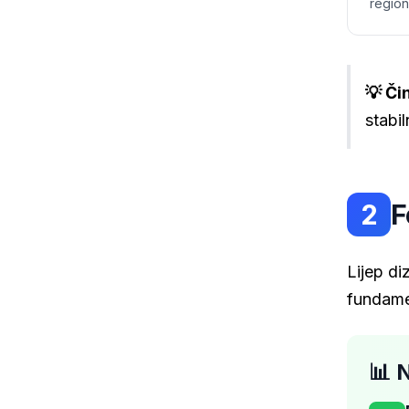
region
💡 Či
stabi
2
F
Lijep di
fundamen
📊 