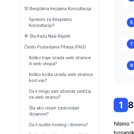
10 Besplatna Inicijalna Konzultacija
Spremni za Besplatnu
5
Konzultaciju?
💬 Šta Kažu Naši Klijenti
7
Često Postavljana Pitanja (FAQ)
Koliko traje izrada web stranice
ili web shopa?
9
Koliko košta izrada web stranice
kod vas?
Da li mogu sam ažurirati sadržaj
na web stranici?
1
8
Šta ako nisam zadovoljan
dizajnom?
Nismo "
Da li nudite hosting i domenu?
bosansko