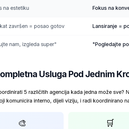
 na estetiku
Fokus na konver
ekat završen = posao gotov
Lansiranje = p
ujte nam, izgleda super"
"Pogledajte po
ompletna Usluga Pod Jednim K
ordinirati 5 različitih agencija kada jedna može sve?
ji komunicira interno, dijeli viziju, i radi koordinirano
🎨
🛒