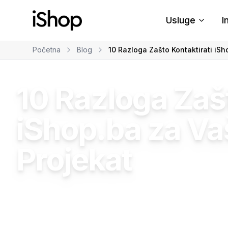
Usluge
I
Početna
Blog
10 Razloga Zašto Kontaktirati iSh
Web Dizajn
Biznis Savjeti
10 Razloga Zašt
iShop.ba za Va
Projekat
Damir Bahto
•
25.03.2026
•
21
min čitanja