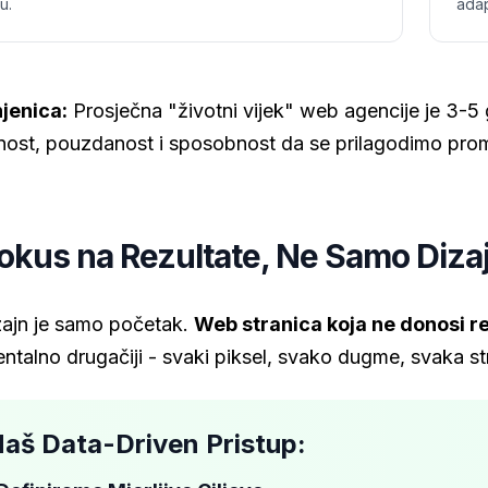
u.
adap
njenica:
Prosječna "životni vijek" web agencije je 3-5
lnost, pouzdanost i sposobnost da se prilagodimo promj
okus na Rezultate, Ne Samo Diza
zajn je samo početak.
Web stranica koja ne donosi re
talno drugačiji - svaki piksel, svako dugme, svaka stra
Naš Data-Driven Pristup: