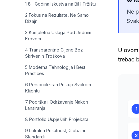
🎯 N
1 8+ Godina Iskustva na BiH Tržištu
Ne p
2 Fokus na Rezultate, Ne Samo
Svak
Dizajn
3 Kompletna Usluga Pod Jednim
Krovom
U ovom č
4 Transparentne Cijene Bez
Skrivenih Troškova
trebao b
5 Moderna Tehnologija i Best
Practices
6 Personaliziran Pristup Svakom
Klijentu
7 Podrška i Održavanje Nakon
Lansiranja
1
8 Portfolio Uspješnih Projekata
9 Lokalna Prisutnost, Globalni
3
Standardi