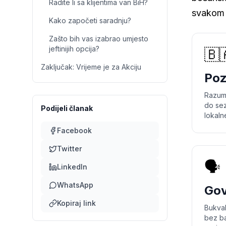
Radite li sa klijentima van BiH?
svakom 
Kako započeti saradnju?
Zašto bih vas izabrao umjesto
jeftinijih opcija?
🇧
Zaključak: Vrijeme je za Akciju
Poz
Razumi
do sez
Podijeli članak
lokalne
Facebook
Twitter
🗣️
LinkedIn
WhatsApp
Gov
Kopiraj link
Bukval
bez ba