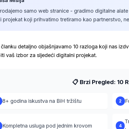
aša Misija
rodajemo samo web stranice - gradimo digitalne alate
i projekat koji prihvatimo tretiramo kao partnerstvo, n
lanku detaljno objašnjavamo 10 razloga koji nas izdva
iti vaš izbor za sljedeći digitalni projekat.
📋 Brzi Pregled: 10 
8+ godina iskustva na BiH tržištu
F
2
T
Kompletna usluga pod jednim krovom
4