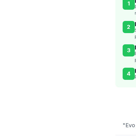
1
2
3
4
Trad
"Evo 