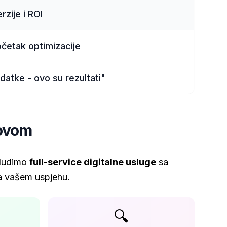
zije i ROI
očetak optimizacije
datke - ovo su rezultati"
rovom
 Nudimo
full-service digitalne usluge
sa
 na vašem uspjehu.
🔍