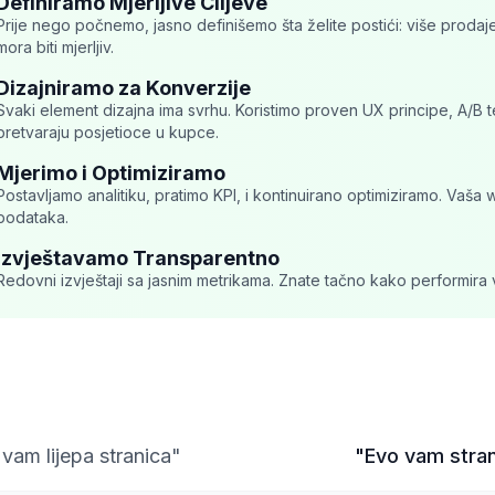
Definiramo Mjerljive Ciljeve
Prije nego počnemo, jasno definišemo šta želite postići: više prodaje, v
mora biti mjerljiv.
Dizajniramo za Konverzije
Svaki element dizajna ima svrhu. Koristimo proven UX principe, A/B t
pretvaraju posjetioce u kupce.
Mjerimo i Optimiziramo
Postavljamo analitiku, pratimo KPI, i kontinuirano optimiziramo. Vaša 
podataka.
Izvještavamo Transparentno
Redovni izvještaji sa jasnim metrikama. Znate tačno kako performira vaš
icionalna Agencija
iShop.ba Prist
vam lijepa stranica"
"Evo vam stran