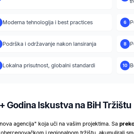
t
Moderna tehnologija i best practices
P
6
Podrška i održavanje nakon lansiranja
P
8
Lokalna prisutnost, globalni standardi
B
10
+ Godina Iskustva na BiH Tržištu
nova agencija" koja uči na vašim projektima. Sa
preko
hercegovačkom i regionalnom tržištu, akumulirali smo 