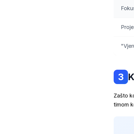
Fokus
Proj
"Vjer
3
K
Zašto ko
timom ko