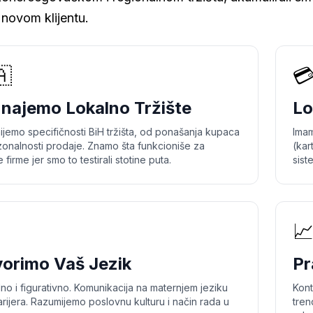
novom klijentu.
🇦

najemo Lokalno Tržište
Lo
jemo specifičnosti BiH tržišta, od ponašanja kupaca
Imam
onalnosti prodaje. Znamo šta funkcioniše za
(kar
 firme jer smo to testirali stotine puta.
sist

orimo Vaš Jezik
Pr
no i figurativno. Komunikacija na maternjem jeziku
Kont
rijera. Razumijemo poslovnu kulturu i način rada u
tren